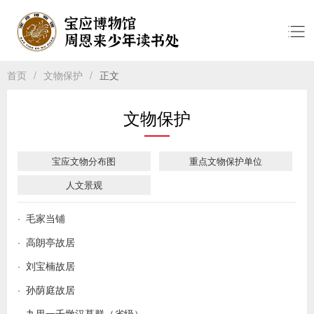
首页
/
文物保护
/
正文
关于我们
文物保护
走进读书处
馆藏精萃
宝应文物分布图
重点文物保护单位
人文景观
工程案例
· 毛家当铺
文物保护
· 高朗亭故居
· 刘宝楠故居
文博资讯
· 孙荫庭故居
在线服务
· 九里一千墩汉墓群（省级）